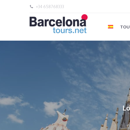
+34 658768333
TOU
Lo