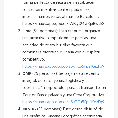
forma perfecta de relajarse y establecer
contactos mientras contemplaban las
impresionantes vistas al mar de Barcelona.
https://maps.app.goo.gl/JWKiyt24wXjuBwck8
Lime
(90 personas): Esta empresa organizó
una atractiva competición de paellas, una
actividad de team-building favorita que
combina la diversión culinaria con el espíritu
competitivo.
https://maps.app.goo.gl/aSkTCu5Fps1KezFq9
OMP
(75 personas): Se organizó un evento
integral, que incluyó una logística y
coordinación impecables para el transporte, un
Tour en Barco privado y una Cena Corporativa.
https://maps.app.goo.gl/aSkTCu5Fps1KezFq9
MESDG
(33 personas): Este grupo disfrutó de
una dinámica Gincana Fotográfica combinada