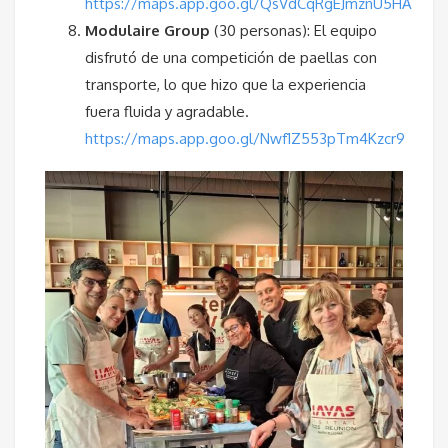
https://maps.app.goo.gl/QsVdCqRgEJmznU5HA
Modulaire Group
(30 personas): El equipo
disfrutó de una competición de paellas con
transporte, lo que hizo que la experiencia
fuera fluida y agradable.
https://maps.app.goo.gl/Nwf1Z553pTm4Kzcr9