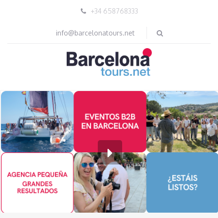
+34 658768333
info@barcelonatours.net